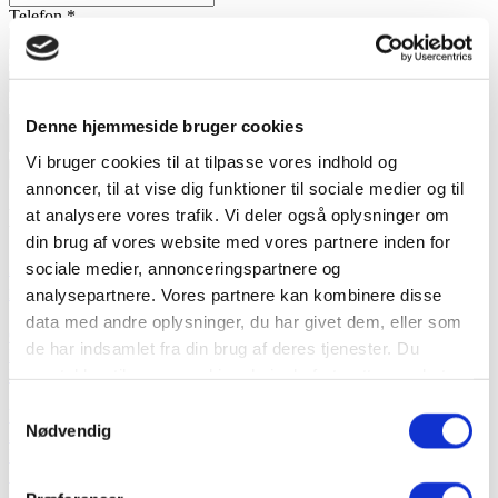
Telefon
*
E-mail
*
Besked
Denne hjemmeside bruger cookies
Vi bruger cookies til at tilpasse vores indhold og
annoncer, til at vise dig funktioner til sociale medier og til
Ledige lejemål
at analysere vores trafik. Vi deler også oplysninger om
din brug af vores website med vores partnere inden for
2 værelses lejlighed med terrasse tæt på Fredericia
sociale medier, annonceringspartnere og
midtby
analysepartnere. Vores partnere kan kombinere disse
data med andre oplysninger, du har givet dem, eller som
Overtagelsesdato:
1/10 2026
de har indsamlet fra din brug af deres tjenester. Du
Husleje:
5.400 kr./mdr.
samtykker til vores cookies, hvis du fortsætter med at
Fredericia, Viaduktvej
anvende vores hjemmeside.
Samtykkevalg
Værelser
:
Nødvendig
2
Badeværelser
:
1
Areal
: