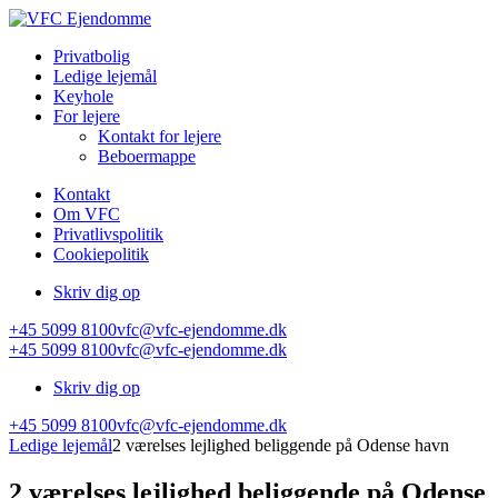
Privatbolig
Ledige lejemål
Keyhole
For lejere
Kontakt for lejere
Beboermappe
Kontakt
Om VFC
Privatlivspolitik
Cookiepolitik
Skriv dig op
+45 5099 8100
vfc@vfc-ejendomme.dk
+45 5099 8100
vfc@vfc-ejendomme.dk
Skriv dig op
+45 5099 8100
vfc@vfc-ejendomme.dk
Ledige lejemål
2 værelses lejlighed beliggende på Odense havn
2 værelses lejlighed beliggende på Odense