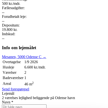
500 kr./mdr.
Fællesudgifter:
--
Forudbetalt leje:
--
Depositum:
19.800 kr.
Indskud:
--
Info om lejemålet
Mesanen, 5000 Odense C →
Overtagelse
1/9 2026
Husleje
6.600 kr./mdr.
Værelser
2
Badeværelser
1
2
Areal
46 m
Send forespørgsel
Lejemål
2 værelses lejlighed beliggende på Odense havn
Navn
*