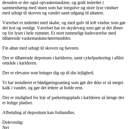
desuden er der også opvaskemaskine, og godt indrettet i
sammenhæng med stuen som har trægulve og store lyse vinduer
med udsigt til skoven og vandet samt udgang til altanen.
Værelset er indrettet med skabe, og med gulv til loft vindue som gør
det lyst og venligt. Værelset har en skydevæg som gør at det åbner
op for lyset i hele rummet. Et stort rummeligt badeværelse med
tilhørende vaskemaskine/tørretumbler.
Fin altan med udsigt til skoven og havnen.
Der er tilhørende depotrum i kælderen, samt cykelparkering i aflåst
område i kælderen.
Der er elevator som bringer dig op til din lejlighed.
Vi har installeret et blødgøringsanlæg som gør der ikke er så meget
kalk i vandet, og gør det lettere at holde rent.
Der er mulighed for leje af parkeringsplads i kælderen så længe der
er ledige pladser.
Afbetaling af depositum kan forhandles.
Delevenlig:
Nej