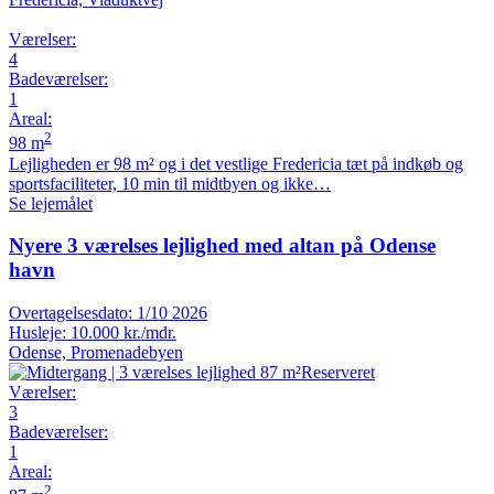
Værelser
:
4
Badeværelser
:
1
Areal
:
2
98 m
Lejligheden er 98 m² og i det vestlige Fredericia tæt på indkøb og
sportsfaciliteter, 10 min til midtbyen og ikke…
Se lejemålet
Nyere 3 værelses lejlighed med altan på Odense
havn
Overtagelsesdato:
1/10 2026
Husleje:
10.000 kr./mdr.
Odense, Promenadebyen
Reserveret
Værelser
:
3
Badeværelser
:
1
Areal
:
2