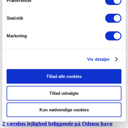
Præferencer
2
49 m
Lejligheden på 49m2 ligger centralt i Fredericia tæt på indkøb og
sportsfaciliteter, 10 min til midtbyen og ikke langt fra…
Statistik
Se lejemålet
2 værelses lejlighed med terrasse tæt på Fredericia
Marketing
midtby
Overtagelsesdato:
15/9 2026
Husleje:
5.400 kr./mdr.
Vis detaljer
Fredericia, Viaduktvej
Reserveret
Værelser
:
2
Tillad alle cookies
Badeværelser
:
1
Areal
:
Tillad udvalgte
2
49 m
Lejligheden på 49m2 ligger centralt i Fredericia tæt på indkøb og
sportsfaciliteter, 10 min til midtbyen og ikke langt fra…
Kun nødvendige cookies
Se lejemålet
2 værelses lejlighed beliggende på Odense havn