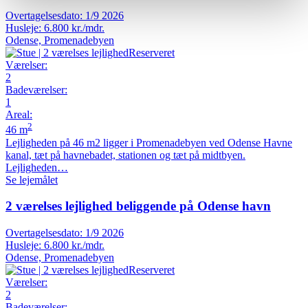
Overtagelsesdato:
1/9 2026
Husleje:
6.800 kr./mdr.
Odense, Promenadebyen
Reserveret
Værelser
:
2
Badeværelser
:
1
Areal
:
2
46 m
Lejligheden på 46 m2 ligger i Promenadebyen ved Odense Havne
kanal, tæt på havnebadet, stationen og tæt på midtbyen.
Lejligheden…
Se lejemålet
2 værelses lejlighed beliggende på Odense havn
Overtagelsesdato:
1/9 2026
Husleje:
6.800 kr./mdr.
Odense, Promenadebyen
Reserveret
Værelser
:
2
Badeværelser
: