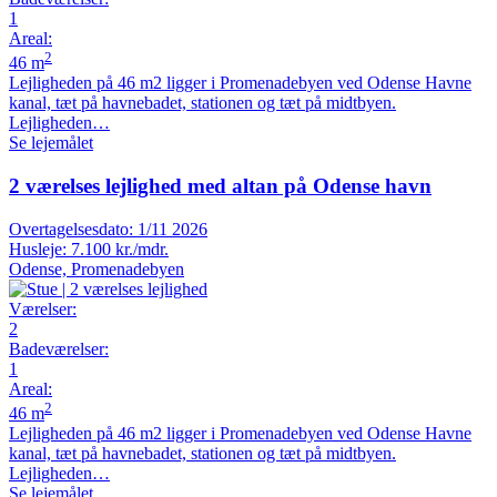
1
Areal
:
2
46 m
Lejligheden på 46 m2 ligger i Promenadebyen ved Odense Havne
kanal, tæt på havnebadet, stationen og tæt på midtbyen.
Lejligheden…
Se lejemålet
2 værelses lejlighed med altan på Odense havn
Overtagelsesdato:
1/11 2026
Husleje:
7.100 kr./mdr.
Odense, Promenadebyen
Værelser
:
2
Badeværelser
:
1
Areal
:
2
46 m
Lejligheden på 46 m2 ligger i Promenadebyen ved Odense Havne
kanal, tæt på havnebadet, stationen og tæt på midtbyen.
Lejligheden…
Se lejemålet