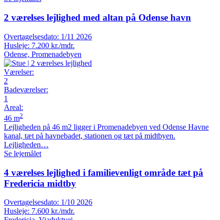
2 værelses lejlighed med altan på Odense havn
Overtagelsesdato:
1/11 2026
Husleje:
7.200 kr./mdr.
Odense, Promenadebyen
Værelser
:
2
Badeværelser
:
1
Areal
:
2
46 m
Lejligheden på 46 m2 ligger i Promenadebyen ved Odense Havne
kanal, tæt på havnebadet, stationen og tæt på midtbyen.
Lejligheden…
Se lejemålet
4 værelses lejlighed i familievenligt område tæt på
Fredericia midtby
Overtagelsesdato:
1/10 2026
Husleje:
7.600 kr./mdr.
Fredericia, Viaduktvej