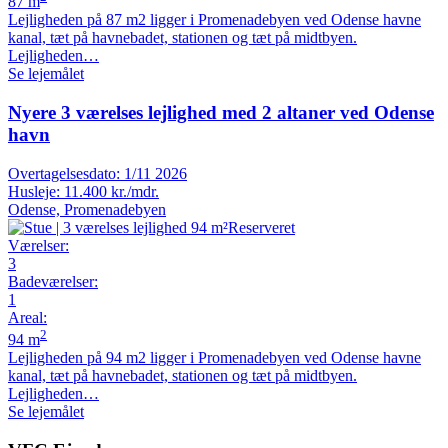
87 m
Lejligheden på 87 m2 ligger i Promenadebyen ved Odense havne
kanal, tæt på havnebadet, stationen og tæt på midtbyen.
Lejligheden…
Se lejemålet
Nyere 3 værelses lejlighed med 2 altaner ved Odense
havn
Overtagelsesdato:
1/11 2026
Husleje:
11.400 kr./mdr.
Odense, Promenadebyen
Reserveret
Værelser
:
3
Badeværelser
:
1
Areal
:
2
94 m
Lejligheden på 94 m2 ligger i Promenadebyen ved Odense havne
kanal, tæt på havnebadet, stationen og tæt på midtbyen.
Lejligheden…
Se lejemålet