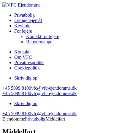
Privatbolig
Ledige lejemål
Keyhole
For lejere
Kontakt for lejere
Beboermappe
Kontakt
Om VFC
Privatlivspolitik
Cookiepolitik
Skriv dig op
+45 5099 8100
vfc@vfc-ejendomme.dk
+45 5099 8100
vfc@vfc-ejendomme.dk
Skriv dig op
+45 5099 8100
vfc@vfc-ejendomme.dk
Ejendomme
Privatbolig
Middelfart
Middelfart