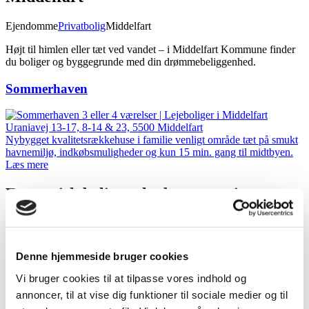
Ejendomme
Privatbolig
Middelfart
Højt til himlen eller tæt ved vandet – i Middelfart Kommune finder
du boliger og byggegrunde med din drømmebeliggenhed.
Sommerhaven
Uraniavej 13-17, 8-14 & 23, 5500 Middelfart
Nybygget kvalitetsrækkehuse i familie venligt område tæt på smukt
havnemiljø, indkøbsmuligheder og kun 15 min. gang til midtbyen.
Læs mere
Fantastisk beliggenhed og et varieret
boligudbud
Hvad enten du vil bo i et af vores lokalsamfund med plads og
albuerum, eller du drømmer om at realisere boligdrømmen med
Denne hjemmeside bruger cookies
udsigt til Lillebælt, kan du finde et sted at bo.
Vi bruger cookies til at tilpasse vores indhold og
Kort fra tanke til handling
annoncer, til at vise dig funktioner til sociale medier og til