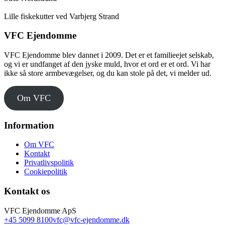
Lille fiskekutter ved Varbjerg Strand
VFC Ejendomme
VFC Ejendomme blev dannet i 2009. Det er et familieejet selskab,
og vi er undfanget af den jyske muld, hvor et ord er et ord. Vi har
ikke så store armbevægelser, og du kan stole på det, vi melder ud.
Om VFC
Information
Om VFC
Kontakt
Privatlivspolitik
Cookiepolitik
Kontakt os
VFC Ejendomme ApS
+45 5099 8100
vfc@vfc-ejendomme.dk