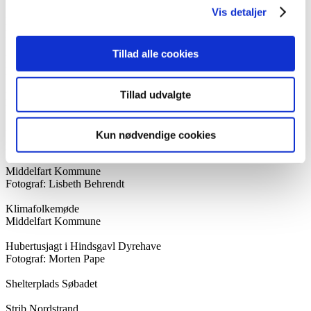
Vis detaljer
Hindsgavl Dyrehave
Middelfart Kommune
Tillad alle cookies
Middelfart by
Fotograf: Jesper Larsen
Tillad udvalgte
KlimaByen
Middelfart Kommune
Middelfart Kommune
Kun nødvendige cookies
Fotograf: Lisbeth Behrendt
Middelfart Kommune
Fotograf: Lisbeth Behrendt
Klimafolkemøde
Middelfart Kommune
Hubertusjagt i Hindsgavl Dyrehave
Fotograf: Morten Pape
Shelterplads Søbadet
Strib Nordstrand